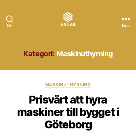
Sök
Meny
Arnab
Kategori:
Maskinuthyrning
Kategorier
MASKINUTHYRNING
Prisvärt att hyra
maskiner till bygget i
Göteborg