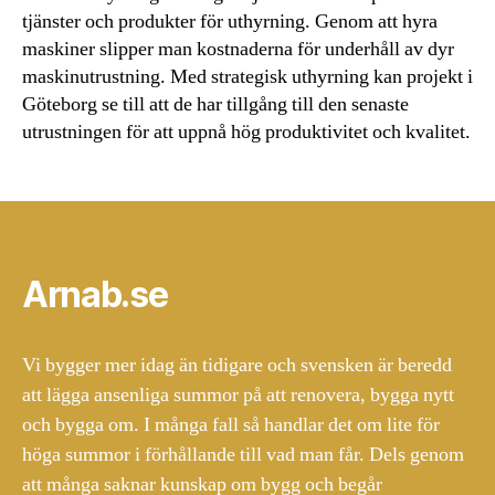
tjänster och produkter för uthyrning. Genom att hyra
maskiner slipper man kostnaderna för underhåll av dyr
maskinutrustning. Med strategisk uthyrning kan projekt i
Göteborg se till att de har tillgång till den senaste
utrustningen för att uppnå hög produktivitet och kvalitet.
Arnab.se
Vi bygger mer idag än tidigare och svensken är beredd
att lägga ansenliga summor på att renovera, bygga nytt
och bygga om. I många fall så handlar det om lite för
höga summor i förhållande till vad man får. Dels genom
att många saknar kunskap om bygg och begår