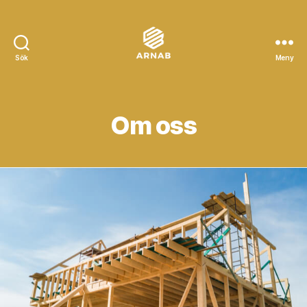
Sök
Meny
Arnab
Om oss