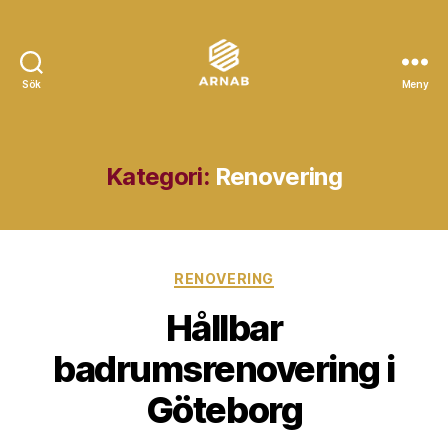
Sök
Meny
Arnab
Kategori:
Renovering
Kategorier
RENOVERING
Hållbar
badrumsrenovering i
Göteborg