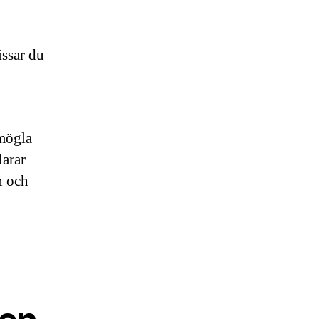
,
ssar du
 mögla
larar
n och