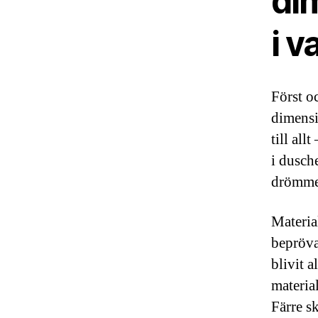
di
i v
Först o
dimensi
till all
i dusch
drömmer
Material
bepröva
blivit 
materia
Färre sk