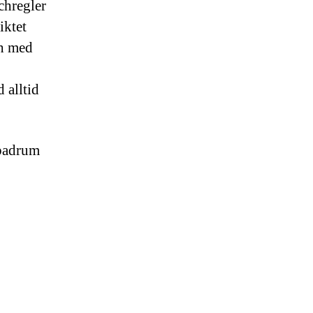
chregler
iktet
ch med
 alltid
 badrum