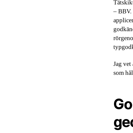
Tätskik
– BBV. 
applicer
godkänd
rörgeno
typgodk
Jag vet 
som håll
Gol
ge