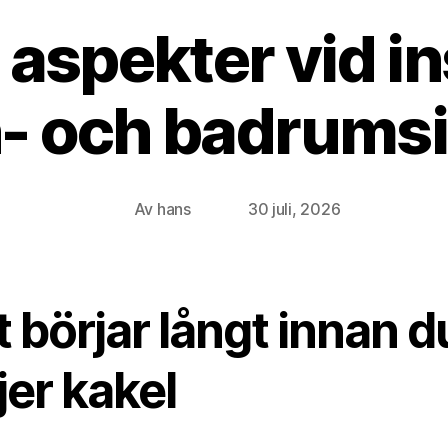
aspekter vid in
- och badrums
Av
hans
30 juli, 2026
Inläggsförfattare
Inläggsdatum
 börjar långt innan d
jer kakel