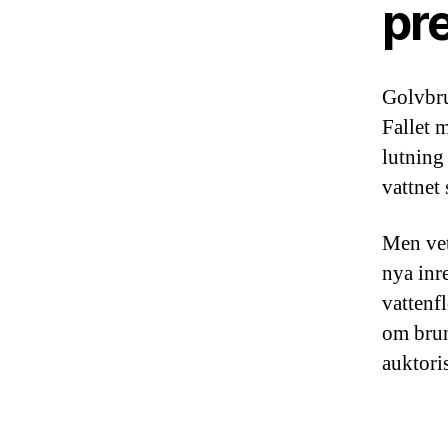
pr
Golvbrun
Fallet 
lutning
vattnet
Men vet
nya inr
vattenf
om brun
auktori