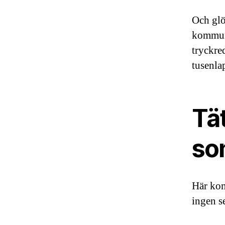
Och glö
kommuna
tryckre
tusenlap
Tät
som
Här kom
ingen s