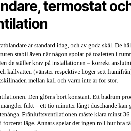
andare, termostat oc
tilation
atblandare är standard idag, och av goda skäl. De hål
turen stabil även när någon spolar på toaletten i rum
Men de ställer krav på installationen – korrekt anslutn
ch kallvatten (vänster respektive höger sett framifrån
kskillnaden mellan kall och varm inte är för stor.
tilationen. Den glöms bort konstant. Ett badrum pro
mängder fukt – ett tio minuter långt duschande kan g
ttenånga. Frånluftsventilationen måste klara minst 36 
 forcerat läge. Annars spelar det ingen roll hur bra tä