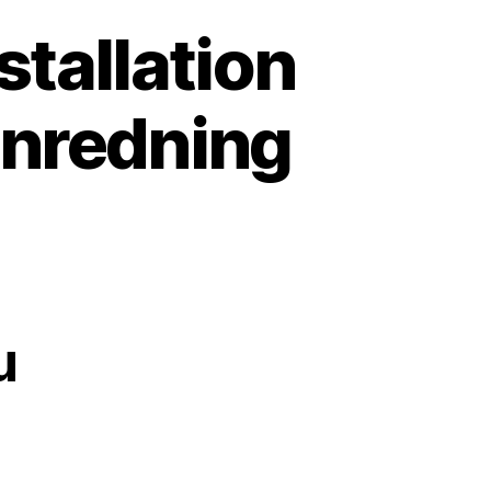
stallation
inredning
u