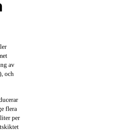
h
ler
met
ing av
), och
ducerar
e flera
liter per
tskiktet