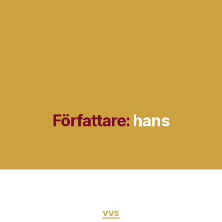
Författare:
hans
Kategorier
VVS