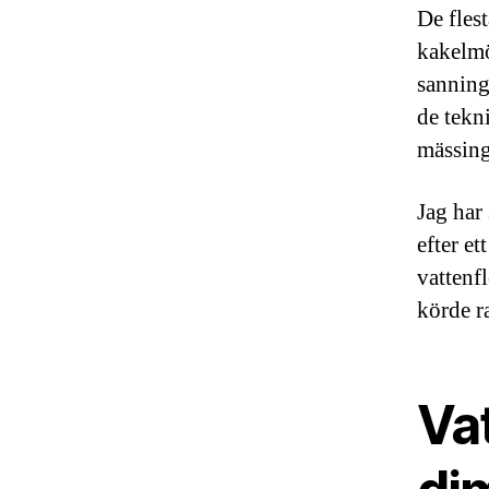
De fles
kakelmö
sanning
de tekn
mässing
Jag har
efter e
vattenf
körde ra
Va