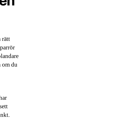
den
 rätt
pparrör
tblandare
mm om du
har
sett
unkt.