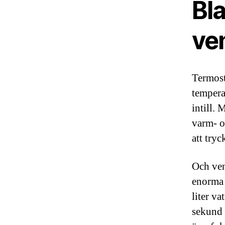
Bl
ven
Termost
tempera
intill. 
varm- o
att tryc
Och ven
enorma 
liter va
sekund i