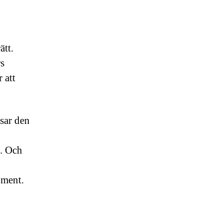
ätt.
rs
 att
sar den
a. Och
oment.