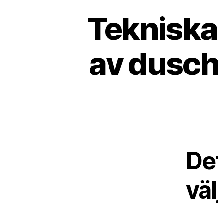
Tekniska 
av dusch
Det
väl