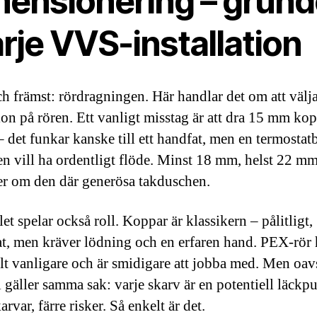
mensionering – grun
arje VVS-installation
ch främst: rördragningen. Här handlar det om att välja
on på rören. Ett vanligt misstag är att dra 15 mm ko
t – det funkar kanske till ett handfat, men en termosta
en vill ha ordentligt flöde. Minst 18 mm, helst 22 
 om den där generösa takduschen.
et spelar också roll. Koppar är klassikern – pålitligt,
t, men kräver lödning och en erfaren hand. PEX-rör 
allt vanligare och är smidigare att jobba med. Men oav
l gäller samma sak: varje skarv är en potentiell läckp
arvar, färre risker. Så enkelt är det.