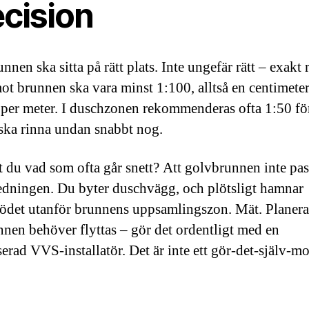
ecision
nen ska sitta på rätt plats. Inte ungefär rätt – exakt r
mot brunnen ska vara minst 1:100, alltså en centimete
 per meter. I duschzonen rekommenderas ofta 1:50 för
 ska rinna undan snabbt nog.
 du vad som ofta går snett? Att golvbrunnen inte pas
edningen. Du byter duschvägg, och plötsligt hamnar
lödet utanför brunnens uppsamlingszon. Mät. Planer
nen behöver flyttas – gör det ordentligt med en
serad VVS-installatör. Det är inte ett gör-det-själv-m