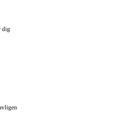
r dig
avligen