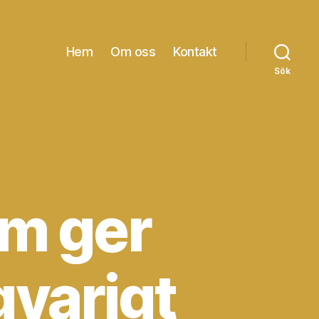
Hem
Om oss
Kontakt
Sök
m ger
gvarigt