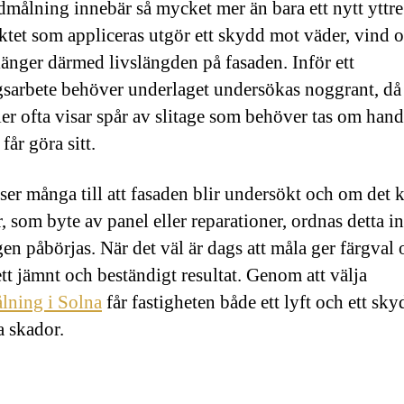
dmålning innebär så mycket mer än bara ett nytt yttre
ktet som appliceras utgör ett skydd mot väder, vind 
länger därmed livslängden på fasaden. Inför ett
sarbete behöver underlaget undersökas noggrant, då
ler ofta visar spår av slitage som behöver tas om han
får göra sitt.
 ser många till att fasaden blir undersökt och om det 
r, som byte av panel eller reparationer, ordnas detta i
en påbörjas. När det väl är dags att måla ger färgval 
ett jämnt och beständigt resultat. Genom att välja
lning i Solna
får fastigheten både ett lyft och ett sk
a skador.