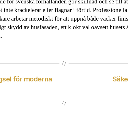
de för svenska förhållanden gör skillnad och se till at
t inte krackelerar eller flagnar i förtid. Professionella
kare arbetar metodiskt för att uppnå både vacker fini
igt skydd av husfasaden, ett klokt val oavsett husets 
l.
gsel för moderna
Säke