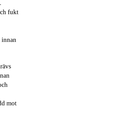
.
och fukt
d innan
krävs
nnan
och
ydd mot