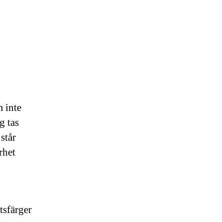
 inte
g tas
 står
rhet
tsfärger