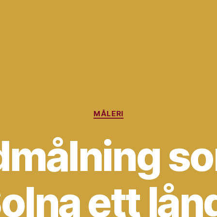
Kategorier
MÅLERI
dmålning so
Solna ett lån