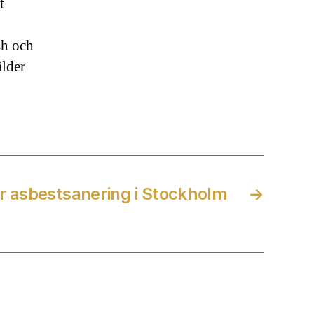
t
sh och
ålder
r asbestsanering i Stockholm
→