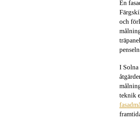
En fasa
Färgski
och för
målning
träpane
penseln 
I Solna
åtgärde
målning
teknik 
fasadmå
framtid