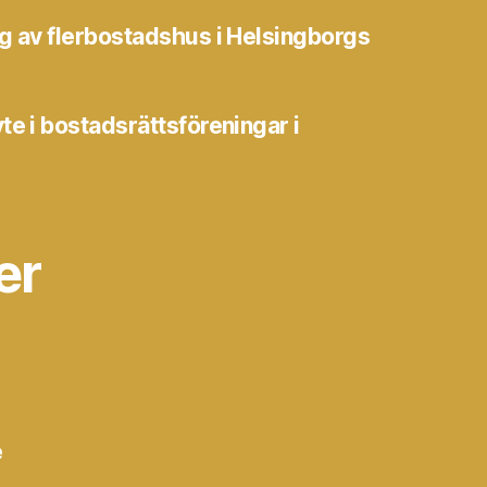
g av flerbostadshus i Helsingborgs
te i bostadsrättsföreningar i
er
e