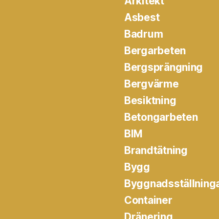
Arkitekt
Asbest
Badrum
Bergarbeten
Bergsprängning
Bergvärme
Besiktning
Betongarbeten
BIM
Brandtätning
Bygg
Byggnadsställning
Container
Dränering