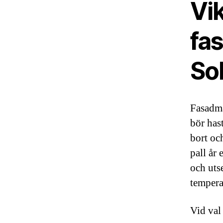
Vi
fa
So
Fasadmå
bör hast
bort och
pall år 
och uts
tempera
Vid val