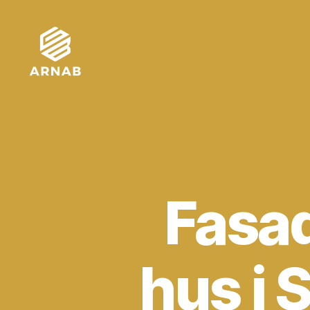
Arnab
Fasa
hus i 