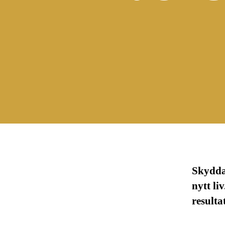
Skydda
nytt li
resulta