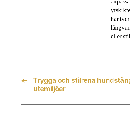
anpassa
ytskikte
hantver
långvar
eller sti
←
Trygga och stilrena hundstän
utemiljöer